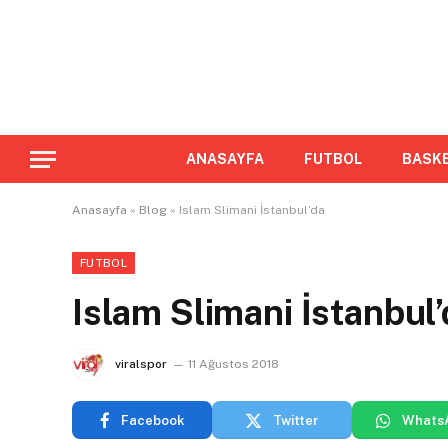
ANASAYFA
FUTBOL
BASK
Anasayfa
»
Blog
»
Islam Slimani İstanbul’da
FUTBOL
Islam Slimani İstanbul’
viralspor
11 Ağustos 2018
Facebook
Twitter
Whats