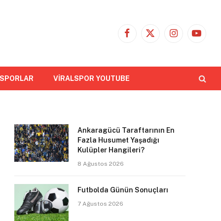
Facebook
X
Instagram
YouTub
(Twitter)
 SPORLAR
VİRALSPOR YOUTUBE
Ankaragücü Taraftarının En
Fazla Husumet Yaşadığı
Kulüpler Hangileri?
8 Ağustos 2026
Futbolda Günün Sonuçları
7 Ağustos 2026