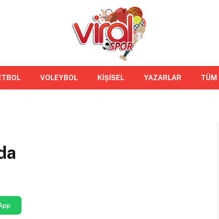
ETBOL
VOLEYBOL
KİŞİSEL
YAZARLAR
TÜM
da
App