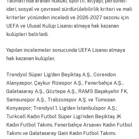
Talimatı’nda aranan hukuki, sportif, altyapı, personel-
idari, sosyal ve çevresel sürdürülebilirlik kriteri ve mali
kriterler yönünden inceledi ve 2026-2027 sezonu için
UEFA ve Ulusal Kulüp Lisansı almaya hak kazanan
kulüpleri belirledi.
Yapılan incelemeler sonucunda UEFA Lisansı almaya
hak kazanan kulüpler,
Trendyol Süper Lig’den Beşiktaş A.Ş., Corendon
Alanyaspor, Çaykur Rizespor A.Ş., Fenerbahçe A.Ş.,
Galatasaray A.Ş., Göztepe A.Ş., RAMS Başakşehir FK,
Samsunspor A.Ş., Trabzonspor A.Ş. ve Tümosan
Konyaspor; Trendyol 1. Lig’den İstanbulspor A.Ş.;
Turkcell Kadın Futbol Süper Ligi’nden Beşiktaş JK
Kadın Futbol Takımı, Fenerbahçe Arsavev Kadın Futbol
Takımı ve Galatasaray Gain Kadın Futbol Takımı.