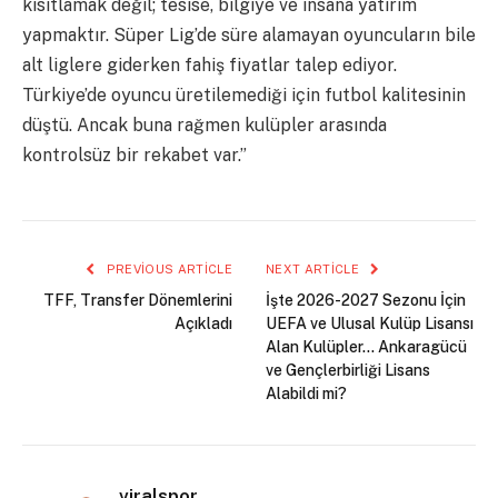
kısıtlamak değil; tesise, bilgiye ve insana yatırım
yapmaktır. Süper Lig’de süre alamayan oyuncuların bile
alt liglere giderken fahiş fiyatlar talep ediyor.
Türkiye’de oyuncu üretilemediği için futbol kalitesinin
düştü. Ancak buna rağmen kulüpler arasında
kontrolsüz bir rekabet var.”
PREVIOUS ARTICLE
NEXT ARTICLE
TFF, Transfer Dönemlerini
İşte 2026-2027 Sezonu İçin
Açıkladı
UEFA ve Ulusal Kulüp Lisansı
Alan Kulüpler… Ankaragücü
ve Gençlerbirliği Lisans
Alabildi mi?
viralspor