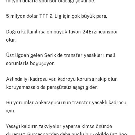
milyon dolarla sponsor olacağı şeklinde.
5 milyon dolar TFF 2. Lig için çok büyük para.
Doğru kullanılırsa en büyük favori 24Erzincanspor
olur.
Üst ligden gelen Serik de transfer yasakları, mali
sorunlarla boğuşuyor.
Aslında iyi kadrosu var, kadroyu korursa rakip olur,
koruyamazsa o da paraşütsüz aşağı gider.
Bu yorumlar Ankaragücü’nün transfer yasaklı kadrosu
için.
Yasağı kaldırır, takviyeler yaparsa kimse önünde
duramaz, Bursaspor’dan daha güçlü bir şekilde üst lige