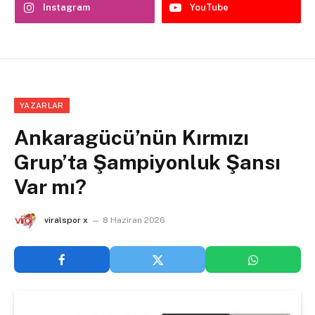
Instagram
YouTube
YAZARLAR
Ankaragücü’nün Kırmızı
Grup’ta Şampiyonluk Şansı
Var mı?
viralspor x
8 Haziran 2026