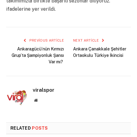
takımımızla birlikte başarılı sezonlar diliyoruz.”
ifadelerine yer verildi.
PREVIOUS ARTICLE
NEXT ARTICLE
Ankaragücü’nün Kırmızı
Ankara Çanakkale Şehitler
Grup’ta Şampiyonluk Şansı
Ortaokulu Türkiye İkincisi
Var mı?
viralspor
Website
RELATED
POSTS