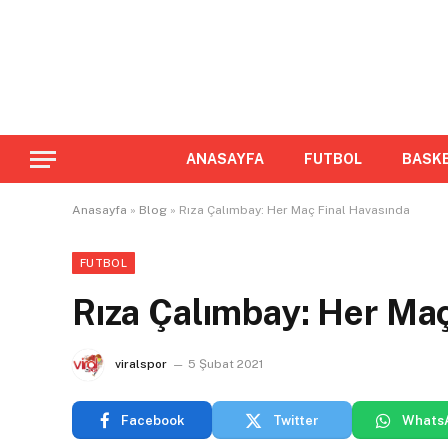
ANASAYFA
FUTBOL
BASK
Anasayfa
»
Blog
»
Rıza Çalımbay: Her Maç Final Havasında
FUTBOL
Rıza Çalımbay: Her Maç
viralspor
5 Şubat 2021
Facebook
Twitter
Whats