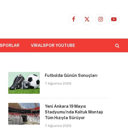
Facebook
X
Instagram
YouTub
(Twitter)
 SPORLAR
VİRALSPOR YOUTUBE
Futbolda Günün Sonuçları
7 Ağustos 2026
Yeni Ankara 19 Mayıs
Stadyumu’nda Koltuk Montajı
Tüm Hızıyla Sürüyor
7 Ağustos 2026