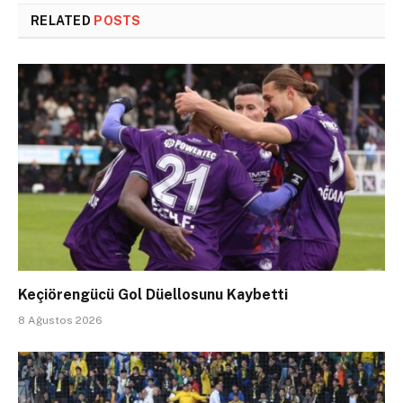
RELATED
POSTS
Keçiörengücü Gol Düellosunu Kaybetti
8 Ağustos 2026