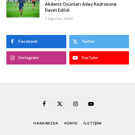
Akdeniz Oyunları Aday Kadrosuna
Davet Edildi
7 Ağustos 2026
Facebook
Twitter
Instagram
YouTube
Facebook
X
Instagram
YouTube
(Twitter)
HAKKIMIZDA
KÜNYE
İLETİŞİM