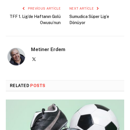
PREVIOUS ARTICLE
NEXT ARTICLE
TFF 1. Lig’de Haftanın Golü
Sumudica Süper Lig’e
Owusu’nun
Dönüyor
Metiner Erdem
X
(Twitter)
RELATED
POSTS