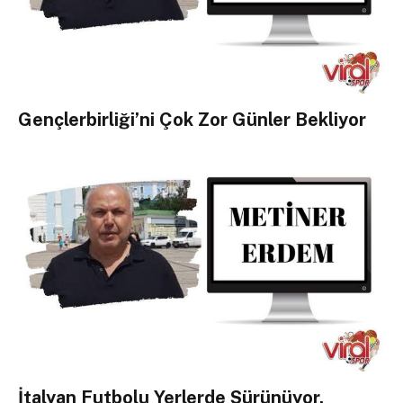
Gençlerbirliği’ni Çok Zor Günler Bekliyor
İtalyan Futbolu Yerlerde Sürünüyor,