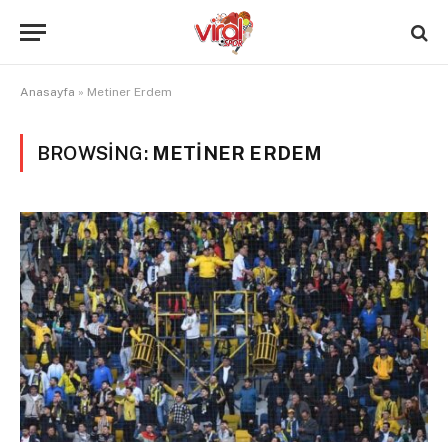
Anasayfa
»
Metiner Erdem
BROWSING:
METINER ERDEM