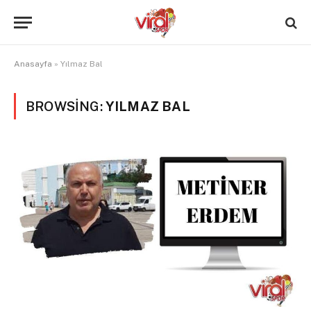
Anasayfa
»
Yılmaz Bal
BROWSING:
YILMAZ BAL