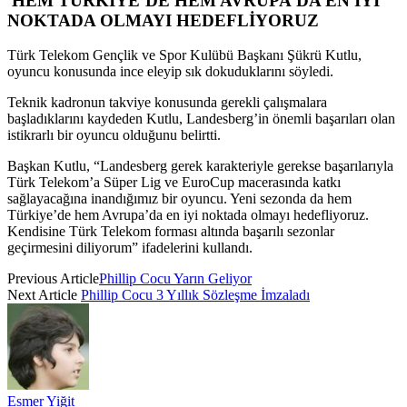
HEM TÜRKİYE’DE HEM AVRUPA’DA EN İYİ
NOKTADA OLMAYI HEDEFLİYORUZ
Türk Telekom Gençlik ve Spor Kulübü Başkanı Şükrü Kutlu,
oyuncu konusunda ince eleyip sık dokuduklarını söyledi.
Teknik kadronun takviye konusunda gerekli çalışmalara
başladıklarını kaydeden Kutlu, Landesberg’in önemli başarıları olan
istikrarlı bir oyuncu olduğunu belirtti.
Başkan Kutlu, “Landesberg gerek karakteriyle gerekse başarılarıyla
Türk Telekom’a Süper Lig ve EuroCup macerasında katkı
sağlayacağına inandığımız bir oyuncu. Yeni sezonda da hem
Türkiye’de hem Avrupa’da en iyi noktada olmayı hedefliyoruz.
Kendisine Türk Telekom forması altında başarılı sezonlar
geçirmesini diliyorum” ifadelerini kullandı.
Previous Article
Phillip Cocu Yarın Geliyor
Next Article
Phillip Cocu 3 Yıllık Sözleşme İmzaladı
Esmer Yiğit