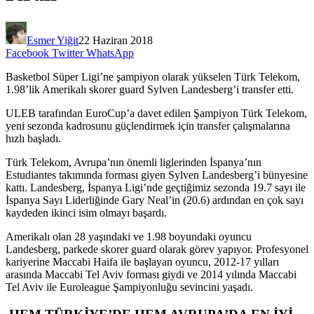
Esmer Yiğit
22 Haziran 2018
Facebook
Twitter
WhatsApp
Basketbol Süper Ligi’ne şampiyon olarak yükselen Türk Telekom,
1.98’lik Amerikalı skorer guard Sylven Landesberg’i transfer etti.
ULEB tarafından EuroCup’a davet edilen Şampiyon Türk Telekom,
yeni sezonda kadrosunu güçlendirmek için transfer çalışmalarına
hızlı başladı.
Türk Telekom, Avrupa’nın önemli liglerinden İspanya’nın
Estudiantes takımında forması giyen Sylven Landesberg’i bünyesine
kattı. Landesberg, İspanya Ligi’nde geçtiğimiz sezonda 19.7 sayı ile
İspanya Sayı Liderliğinde Gary Neal’in (20.6) ardından en çok sayı
kaydeden ikinci isim olmayı başardı.
Amerikalı olan 28 yaşındaki ve 1.98 boyundaki oyuncu
Landesberg, parkede skorer guard olarak görev yapıyor. Profesyonel
kariyerine Maccabi Haifa ile başlayan oyuncu, 2012-17 yılları
arasında Maccabi Tel Aviv forması giydi ve 2014 yılında Maccabi
Tel Aviv ile Euroleague Şampiyonluğu sevincini yaşadı.