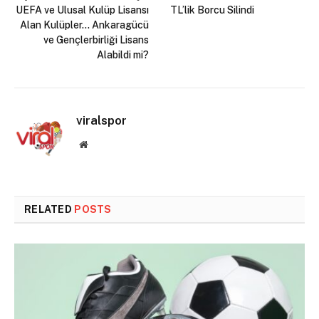
UEFA ve Ulusal Kulüp Lisansı
TL’lik Borcu Silindi
Alan Kulüpler… Ankaragücü
ve Gençlerbirliği Lisans
Alabildi mi?
viralspor
Website
RELATED
POSTS