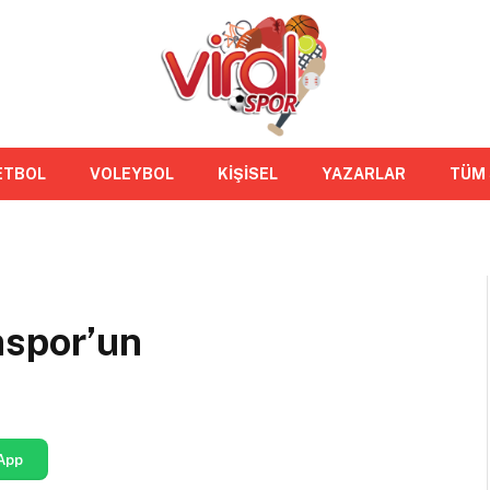
ETBOL
VOLEYBOL
KİŞİSEL
YAZARLAR
TÜM
nspor’un
App