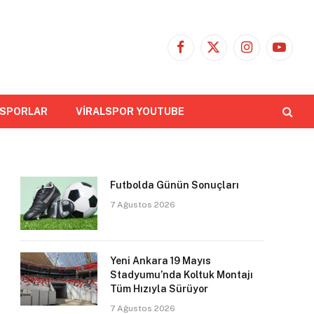
Facebook
X
Instagram
YouTub
(Twitter)
 SPORLAR
VİRALSPOR YOUTUBE
Futbolda Günün Sonuçları
7 Ağustos 2026
Yeni Ankara 19 Mayıs
Stadyumu’nda Koltuk Montajı
Tüm Hızıyla Sürüyor
7 Ağustos 2026