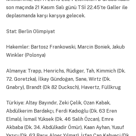
son maçında 21 Kasım Salı günü TSİ 22.45’te Galler ile
deplasmanda karşı karşıya gelecek.
Stat: Berlin Olimpiyat
Hakemler: Bartosz Frankowski, Marcin Boniek, Jakub
Winkler (Polonya)
Almanya: Trapp, Henrichs, Rüdiger, Tah, Kimmich (Dk.
72. Goretzka), İlkay Gündoğan, Sane, Wirtz (Dk.
Gnabry), Brandt (Dk 82 Ducksch), Havertz, Füllkrug
Türkiye: Altay Bayındır, Zeki Çelik, Ozan Kabak,
Abdülkerim Bardakçı, Ferdi Kadıoğlu (Dk. 63 Eren
Elmalı), İsmail Yüksek (Dk. 46 Salih Özcan), Emre
Akbaba (Dk. 34. Abdülkadir Ömür), Kaan Ayhan, Yusuf
Yazıcı (Dk. 63 Barış Alper Yılmaz), İrfan Can Kahveci (Dk.