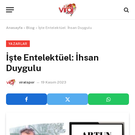
Anasayfa
»
Blog
»
İşte Entelektüel: İhsan Duygulu
YAZARLAR
İşte Entelektüel: İhsan
Duygulu
viralspor
19 Kasım 2023