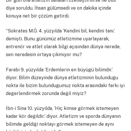
Bir gün ona atletizm sahaları özelleştirilirse ne olur
diye soruldu. İhsan gülümsedi ve on dakika içinde
konuya net bir çözüm getirdi.
“Sokrates M.Ö. 4. yüzyılda ‘Kendini bil, kendini tanı.’
demişti. Bunu günümüz atletizmine uyarlayarak,
antrenör ve atlet olarak bilgi açısından dünya nerede,
sen neredesin ortaya çıkmıyor mu?
Farabi 9. yüzyılda ‘Erdemlerin en büyüğü bilimdir.’
diyor. Bilim düzeyinde dünya atletizminin bulunduğu
nokta ile bizim bulunduğumuz nokta arasındaki farkı iyi
değerlendirmek zorunda değil miyiz?
İbn-i Sina 10. yüzyılda, ‘Hiç kimse görmek istemeyen
kadar kör değildir.’ diyor. Atletizm ve sporda dünyanın
bilimde geldiği noktayı görmek istemeyen de aynı