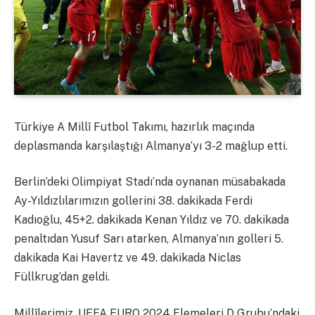
Türkiye A Millî Futbol Takımı, hazırlık maçında
deplasmanda karşılaştığı Almanya’yı 3-2 mağlup etti.
Berlin’deki Olimpiyat Stadı’nda oynanan müsabakada
Ay-Yıldızlılarımızın gollerini 38. dakikada Ferdi
Kadıoğlu, 45+2. dakikada Kenan Yıldız ve 70. dakikada
penaltıdan Yusuf Sarı atarken, Almanya’nın golleri 5.
dakikada Kai Havertz ve 49. dakikada Niclas
Füllkrug’dan geldi.
Millîlerimiz, UEFA EURO 2024 Elemeleri D Grubu’ndaki