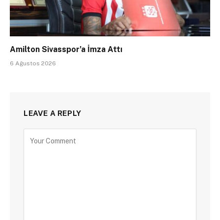
Amilton Sivasspor’a İmza Attı
6 Ağustos 2026
LEAVE A REPLY