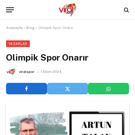
Anasayfa
»
Blog
»
Olimpik Spor Onarır
YAZARLAR
Olimpik Spor Onarır
viralspor
1 Ekim 2024