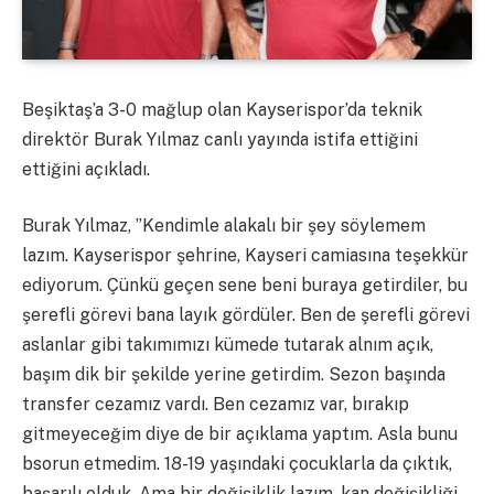
Beşiktaş’a 3-0 mağlup olan Kayserispor’da teknik
direktör Burak Yılmaz canlı yayında istifa ettiğini
ettiğini açıkladı.
Burak Yılmaz, ”Kendimle alakalı bir şey söylemem
lazım. Kayserispor şehrine, Kayseri camiasına teşekkür
ediyorum. Çünkü geçen sene beni buraya getirdiler, bu
şerefli görevi bana layık gördüler. Ben de şerefli görevi
aslanlar gibi takımımızı kümede tutarak alnım açık,
başım dik bir şekilde yerine getirdim. Sezon başında
transfer cezamız vardı. Ben cezamız var, bırakıp
gitmeyeceğim diye de bir açıklama yaptım. Asla bunu
bsorun etmedim. 18-19 yaşındaki çocuklarla da çıktık,
başarılı olduk. Ama bir değişiklik lazım, kan değişikliği